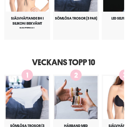
SJÄLVHÄFTANDE BH I
SÖMLÖSA TROSOR (3 PAR)
LED SELFI
SILIKON I BEKVÄMT
MATERIAL
VECKANS TOPP 10
1
2
3
SÖMLÖSA TROSOR (3
HÅRBAND MED
SJÄLVHÄFTA