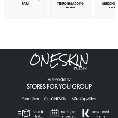
PAR)
TELEFONSLADD (10-
SILIKON I
PACK)
MATER
Vi är en del av
STORES FOR YOU GROUP
Kundtjänst
Om ONESKIN
Våra köpvillkor
Alltid fri
60 dagars
Betala med
frakt
ångerrätt
Klarna