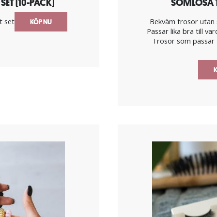
SET (10-PACK)
SÖMLÖSA T
t set
Bekväm trosor utan 
KÖP NU
Passar lika bra till v
Trosor som passar 
K