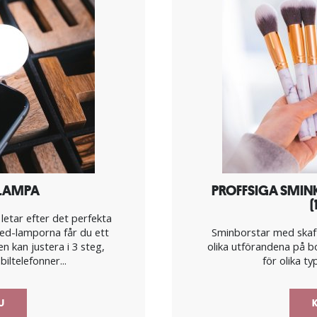
E-LAMPA
PROFFSIGA SMIN
(
 letar efter det perfekta
e led-lamporna får du ett
Sminborstar med skaft
en kan justera i 3 steg,
olika utförandena på bo
iltelefonner...
för olika ty
NU
K