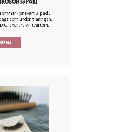
ROSOR (3 PAR)
sömmar i prisvärt 3-pack.
ardags som under träningen.
DIG, snarare än tvärtom.
ÖP NU