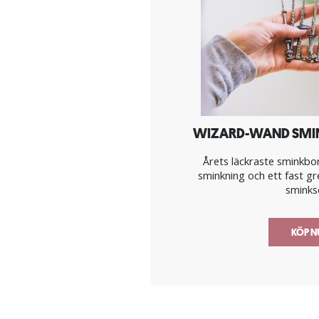
WIZARD-WAND SMINK
Årets läckraste sminkbo
sminkning och ett fast g
sminks
KÖP 