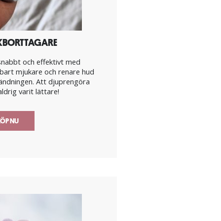
BORTTAGARE
snabbt och effektivt med
bart mjukare och renare hud
vändningen. Att djuprengöra
ldrig varit lättare!
ÖP NU