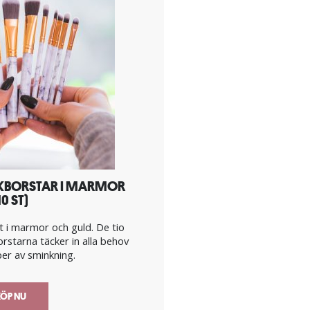
KBORSTAR I MARMOR
10 ST)
 i marmor och guld. De tio
rstarna täcker in alla behov
per av sminkning.
ÖP NU