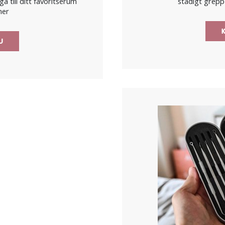
a till ditt favoritserum
stadigt grepp
ner
K
NU