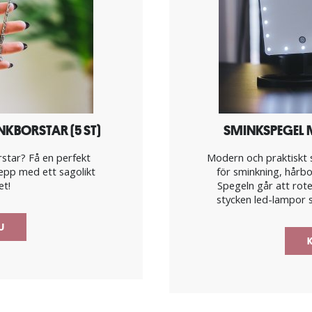
BORSTAR (5 ST)
SMINKSPEGEL 
rstar? Få en perfekt
Modern och praktiskt 
repp med ett sagolikt
för sminkning, hårbor
et!
Spegeln går att rot
stycken led-lampor so
NU
K