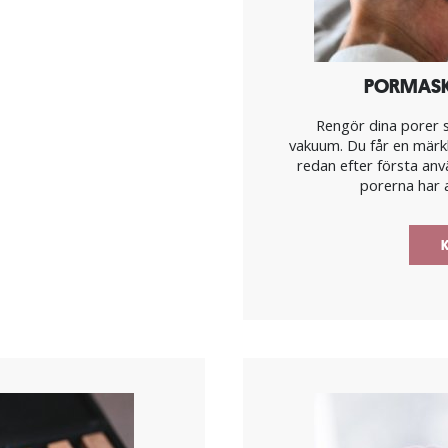
PORMASK
Rengör dina porer 
vakuum. Du får en märk
redan efter första an
porerna har a
K