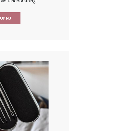
 vid tandborstning!
ÖP NU