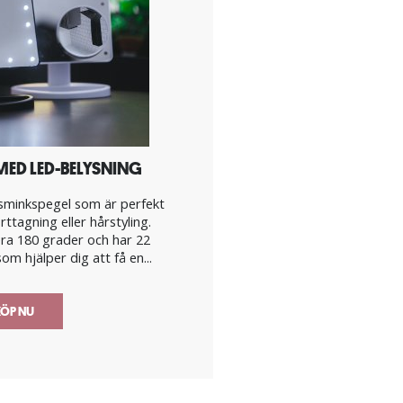
MED LED-BELYSNING
sminkspegel som är perfekt
ttagning eller hårstyling.
era 180 grader och har 22
m hjälper dig att få en...
ÖP NU