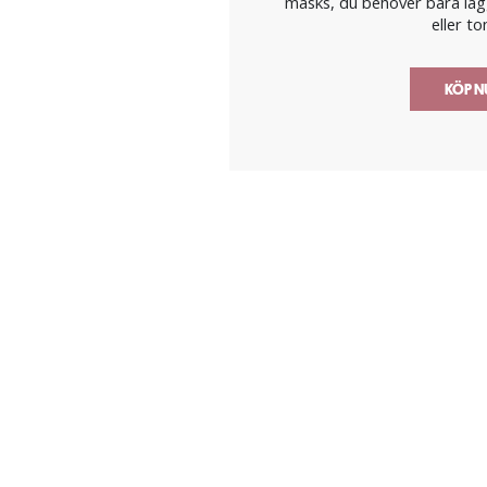
masks, du behöver bara lägg
eller to
KÖP 