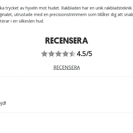
ska trycket av hyveln mot hudet. Rakbladen har en unik rakbladstekni
iginalet, utrustade med en precisionstrimmern som tillåter dig att sn
rar i en silkeslen hud.
RECENSERA
4.5/5
RECENSERA
jd!