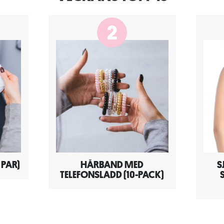
2
PAR)
HÅRBAND MED
S
TELEFONSLADD (10-PACK)