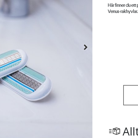
Här finner du et
Venus-rakhyvlar. 
All