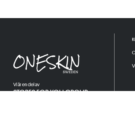
K
O
V
Vi är en del av
STORES FOR YOU GROUP