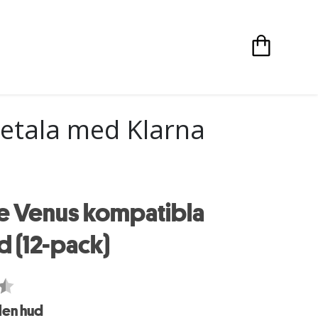
etala med Klarna
te Venus kompatibla
d (12-pack)
slen hud