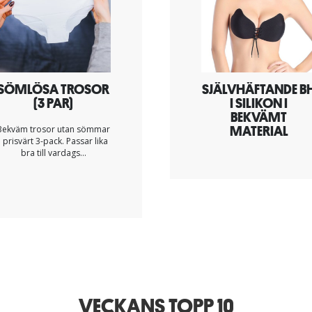
SÖMLÖSA TROSOR
SJÄLVHÄFTANDE B
(3 PAR)
I SILIKON I
BEKVÄMT
MATERIAL
Bekväm trosor utan sömmar
i prisvärt 3-pack. Passar lika
bra till vardags...
VECKANS TOPP 10