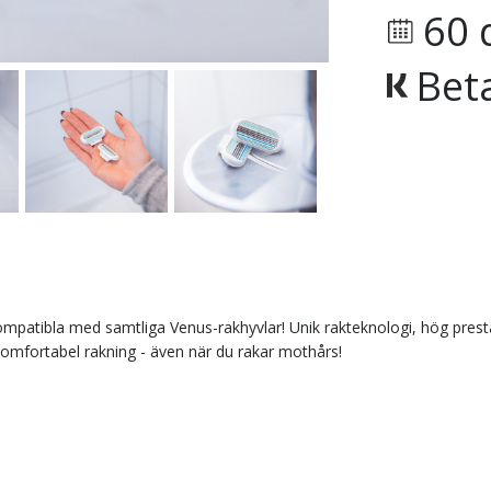
60 
Bet
kompatibla med samtliga Venus-rakhyvlar! Unik rakteknologi, hög presta
omfortabel rakning - även när du rakar mothårs!