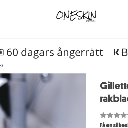
60 dagars ångerrätt
B
k)
Gillet
rakbla
Få en silke