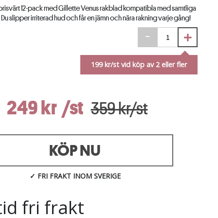
t prisvärt 12-pack med Gillette Venus rakblad kompatibla med samtliga
Du slipper irriterad hud och får en jämn och nära rakning varje gång!
199
kr/st vid köp av
2
eller fler
249 kr
/st
359 kr/st
KÖP NU
✓ FRI FRAKT INOM SVERIGE
tid fri frakt