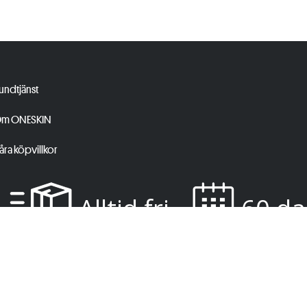
undtjänst
m ONESKIN
åra köpvillkor
Alltid fri
60 da
frakt
ånger