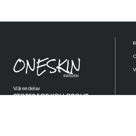
K
O
V
Vi är en del av
STORES FOR YOU GROUP