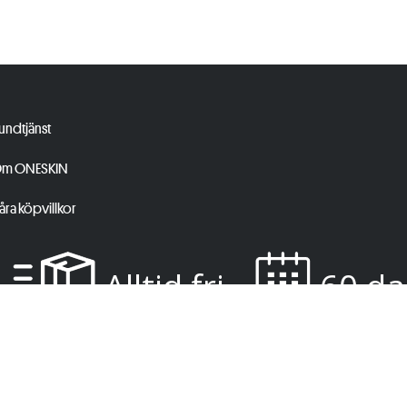
undtjänst
m ONESKIN
åra köpvillkor
Alltid fri
60 da
frakt
ånger