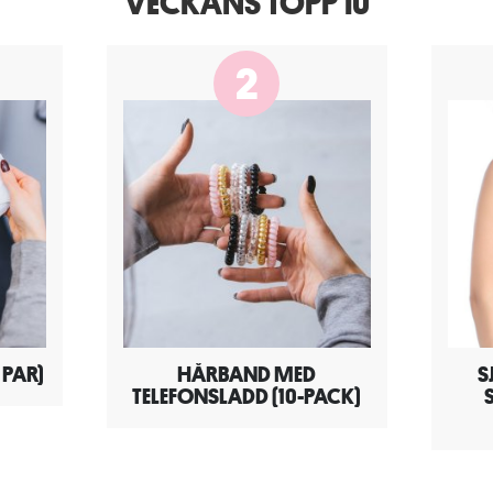
VECKANS TOPP 10
2
PAR)
HÅRBAND MED
S
TELEFONSLADD (10-PACK)