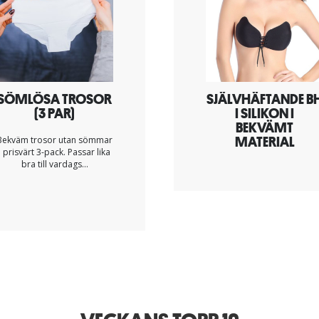
SÖMLÖSA TROSOR
SJÄLVHÄFTANDE B
(3 PAR)
I SILIKON I
BEKVÄMT
MATERIAL
Bekväm trosor utan sömmar
i prisvärt 3-pack. Passar lika
bra till vardags...