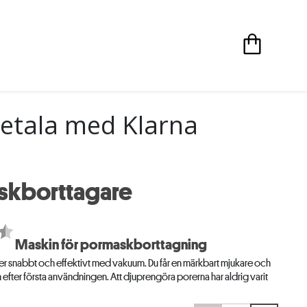
etala med Klarna
skborttagare
Maskin för pormaskborttagning
r snabbt och effektivt med vakuum. Du får en märkbart mjukare och
 efter första användningen. Att djuprengöra porerna har aldrig varit