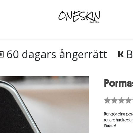
60 dagars ångerrätt
B
Porma
Rengör dina pore
renare hud redan
lättare!