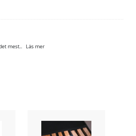
 det mest
...
Läs mer